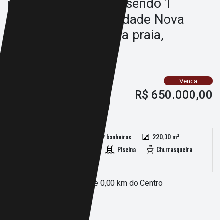
piscina, 3 quarto(s), sendo 1
suíte(s) no bairro Cidade Nova
Peruíbe, 0 metros da praia,
Peruíbe-SP
Ref.: 1364
Venda
R$ 650.000,00
SOBRE O IMÓVEL
3 quartos (1 suíte(s))
2 banheiros
220,00 m²
360,00 m²
4 vagas
Piscina
Churrasqueira
Edícula
Distante 0,00 m. da praia e 0,00 km do Centro
CARACTERÍSTICAS